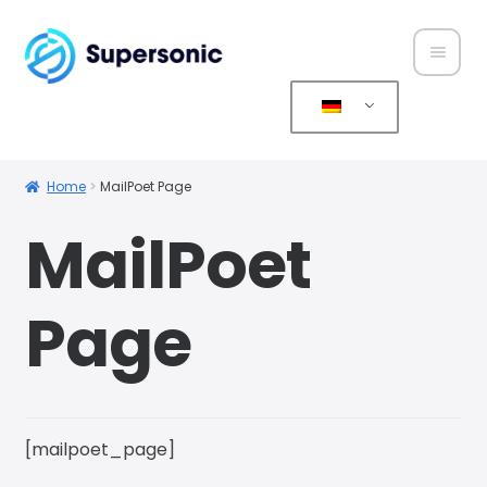
Home
Über
Home
MailPoet Page
uns
MailPoet
Produ
kte
Page
Servic
e
Konta
[mailpoet_page]
kt