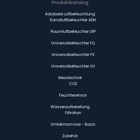
Produktkatalog
Adiabate Luftbefeuchtung
Kanalluftbefeuchter ADH
Raumluftbefeuchter LRP
Universalbefeuchter FQ
Universalbefeuchter FX
Universalbefeuchter UV
Messtechnik
CO2
Feuchtesensor
Wasseraufbereitung
Filtration
Umkehrosmose - Basis
Zubehör