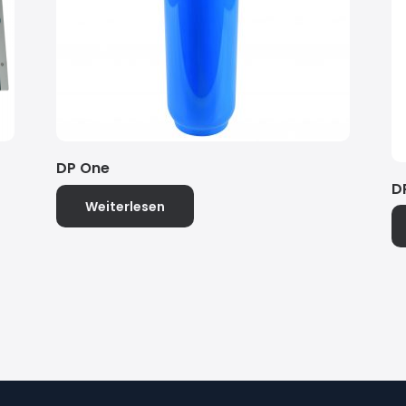
DP One
D
Weiterlesen