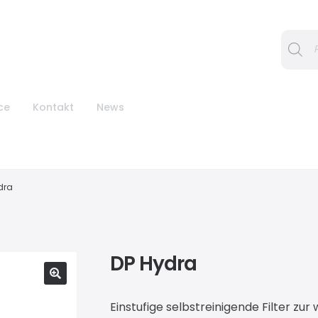
Procura
ce
Kontakt
News
dra
DP Hydra
Einstufige selbstreinigende Filter zu