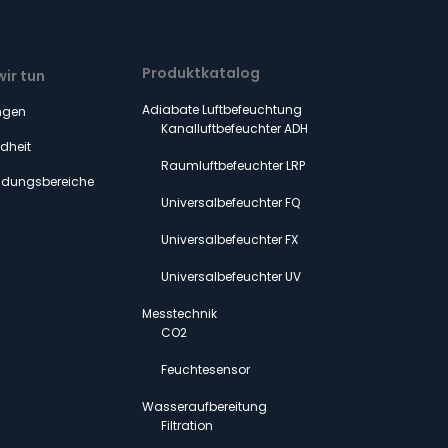
Produktkatalog
ir tun
Adiabate Luftbefeuchtung
ngen
Kanalluftbefeuchter ADH
dheit
Raumluftbefeuchter LRP
dungsbereiche
Universalbefeuchter FQ
Universalbefeuchter FX
Universalbefeuchter UV
Messtechnik
CO2
Feuchtesensor
Wasseraufbereitung
Filtration