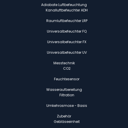
Adiabate Luftbefeuchtung
Kanalluftbefeuchter ADH
Raumluftbefeuchter LRP
Universalbefeuchter FQ
Universalbefeuchter FX
Universalbefeuchter UV
Messtechnik
CO2
Feuchtesensor
Wasseraufbereitung
Filtration
Umkehrosmose - Basis
Zubehör
Gebläseeinheit