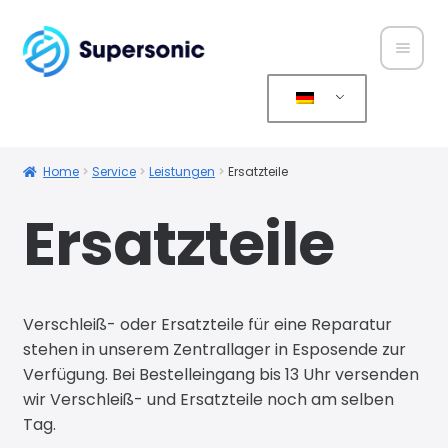
Home
Über
Home
Service
Leistungen
Ersatzteile
uns
Ersatzteile
Produ
kte
Verschleiß- oder Ersatzteile für eine Reparatur
Servic
stehen in unserem Zentrallager in Esposende zur
e
Verfügung. Bei Bestelleingang bis 13 Uhr versenden
wir Verschleiß- und Ersatzteile noch am selben
Konta
Tag.
kt