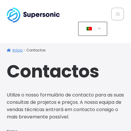
Home
Sobre
Início
Contactos
Nós
Contactos
Produ
tos
Utilize o nosso formulário de contacto para as suas
Assist
consultas de projetos e preços. A nossa equipa de
ência
vendas técnicas entrará em contacto consigo o
mais brevemente possível.
Conta
ctos