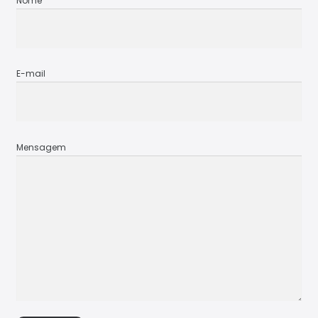
Nome
Notíci
as
E-mail
Mensagem