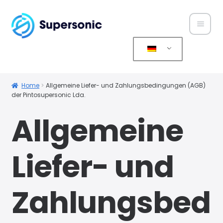
Home
Über
Home
Allgemeine Liefer- und Zahlungsbedingungen (AGB)
der Pintosupersonic Lda.
uns
Allgemeine
Produ
kte
Liefer- und
Servic
e
Zahlungsbed
Konta
kt