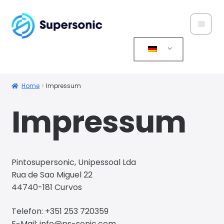
Home
Über
Home
Impressum
uns
Impressum
Produ
kte
Pintosupersonic, Unipessoal Lda
Servic
Rua de Sao Miguel 22
e
44740-181 Curvos
Konta
Telefon: +351 253 720359
kt
E-Mail: info@ps-sonic.com