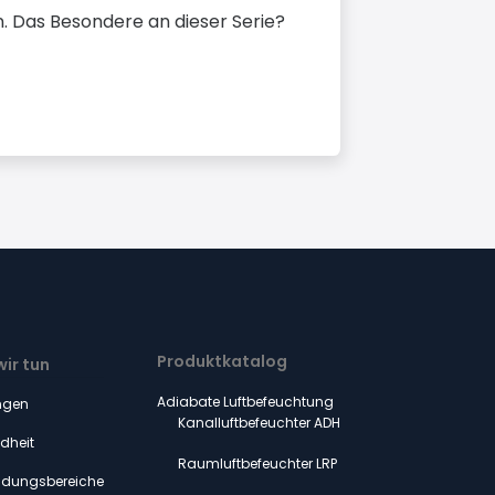
. Das Besondere an dieser Serie?
Produktkatalog
ir tun
Adiabate Luftbefeuchtung
ngen
Kanalluftbefeuchter ADH
dheit
Raumluftbefeuchter LRP
dungsbereiche