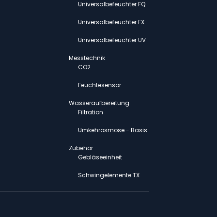
Universalbefeuchter FQ
Universalbefeuchter FX
Universalbefeuchter UV
Messtechnik
CO2
Feuchtesensor
Wasseraufbereitung
Filtration
Umkehrosmose - Basis
Zubehör
Gebläseeinheit
Schwingelemente TX