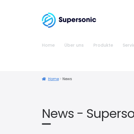
Home
Über uns
Produkte
Servi
Home
News
News - Superso