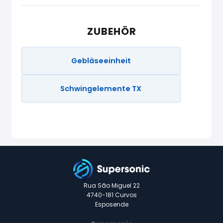
ZUBEHÖR
Gebläseeinheit
Schwingelemente TX
Rua São Miguel 22
4740-181 Curvos
Esposende