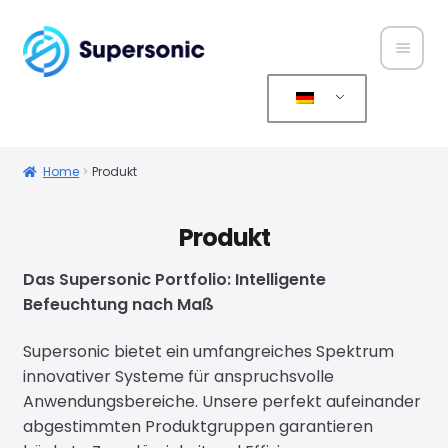
Home
Über
Home
Produkt
uns
Produkt
Produ
kte
Das Supersonic Portfolio: Intelligente
Befeuchtung nach Maß
Servic
Supersonic bietet ein umfangreiches Spektrum
e
innovativer Systeme für anspruchsvolle
Anwendungsbereiche. Unsere perfekt aufeinander
Konta
abgestimmten Produktgruppen garantieren
kt