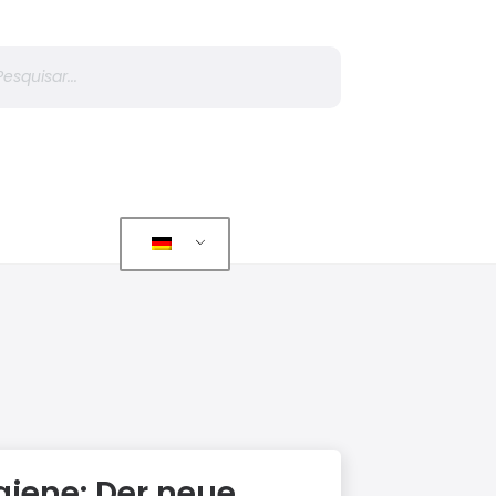
r
giene: Der neue