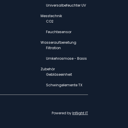
Universalbefeuchter UV
Messtechnik
CO2
Feuchtesensor
Wasseraufbereitung
Filtration
Umkehrosmose - Basis
Zubehör
Gebläseeinheit
Schwingelemente TX
Powered by
Inflight IT