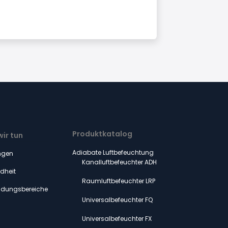
Produktkatalog
ir tun
Adiabate Luftbefeuchtung
ngen
Kanalluftbefeuchter ADH
dheit
Raumluftbefeuchter LRP
dungsbereiche
Universalbefeuchter FQ
Universalbefeuchter FX