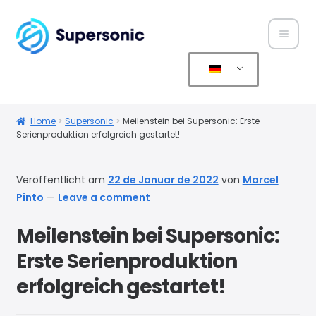
Home
Über
Home
Supersonic
Meilenstein bei Supersonic: Erste
Serienproduktion erfolgreich gestartet!
uns
Produ
Veröffentlicht am
22 de Januar de 2022
von
Marcel
kte
Pinto
—
Leave a comment
Servic
Meilenstein bei Supersonic:
e
Erste Serienproduktion
erfolgreich gestartet!
Konta
kt