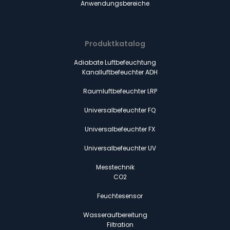
Anwendungsbereiche
Produktkatalog
Adiabate Luftbefeuchtung
Kanalluftbefeuchter ADH
Raumluftbefeuchter LRP
Universalbefeuchter FQ
Universalbefeuchter FX
Universalbefeuchter UV
Messtechnik
CO2
Feuchtesensor
Wasseraufbereitung
Filtration