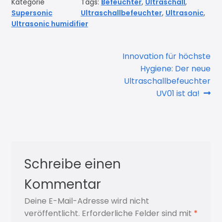
Kategorie
Tags:
Befeuchter
,
Ultraschall
,
Supersonic
Ultraschallbefeuchter
,
Ultrasonic
,
Ultrasonic humidifier
Beitrags-
Next
Innovation für höchste
post:
Hygiene: Der neue
Navigation
Ultraschallbefeuchter
UV01 ist da!
Schreibe einen
Kommentar
Deine E-Mail-Adresse wird nicht
veröffentlicht.
Erforderliche Felder sind mit
*