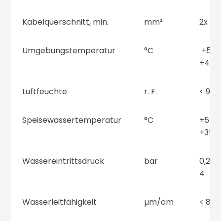
Kabelquerschnitt, min.
mm²
2x 1,5
Umgebungstemperatur
°C
+5 bi
+40
Luftfeuchte
r. F.
< 90
Speisewassertemperatur
°C
+5 bi
+35
Wassereintrittsdruck
bar
0,2 bi
4
Wasserleitfähigkeit
µm/cm
< 80