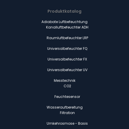
Produktkatalog
Adiabate Luftbefeuchtung
Kanalluftbefeuchter ADH
Raumluftbefeuchter LRP
Universalbefeuchter FQ
Universalbefeuchter FX
Universalbefeuchter UV
Messtechnik
CO2
Feuchtesensor
Wasseraufbereitung
Filtration
Umkehrosmose - Basis