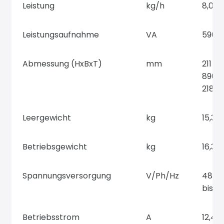
Leistung
kg/h
8,0
Leistungsaufnahme
VA
596
Abmessung (HxBxT)
mm
211 x
890,5
218 
Leergewicht
kg
15,3
Betriebsgewicht
kg
16,3
Spannungsversorgung
V/Ph/Hz
48/1
bis 6
Betriebsstrom
A
12,4