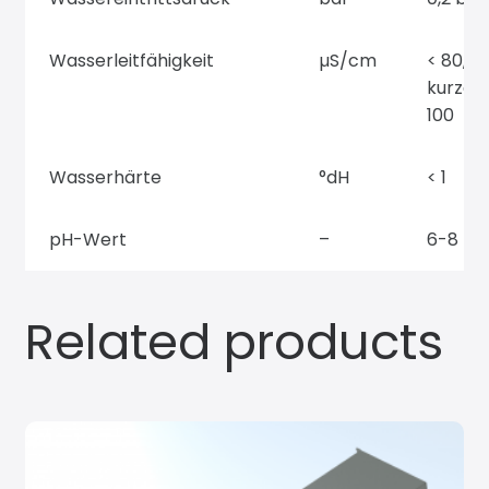
Wasserleitfähigkeit
µS/cm
< 80,
kurzeit
100
Wasserhärte
°dH
< 1
pH-Wert
–
6-8
Related products