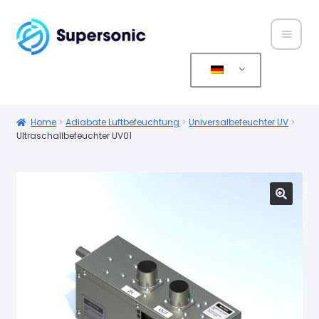
Home
Über
Home
Adiabate Luftbefeuchtung
Universalbefeuchter UV
Ultraschallbefeuchter UV01
uns
Produ
kte
Servic
e
Konta
kt