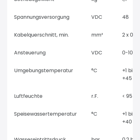
Spannungsversorgung
VDC
48
Kabelquerschnitt, min.
mm²
2 x 0,5
Ansteuerung
VDC
0-10
Umgebungstemperatur
°C
+1 bis
+45
Luftfeuchte
r.F.
< 95
Speisewassertemperatur
°C
+1 bis
+40
Wassereintrittsdruck
bar
0,2 bis 